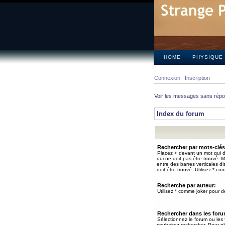
HOME
PHYSIQUE
Connexion
Inscription
Voir les messages sans rép
Index du forum
Rechercher par mots-clés
Placez
+
devant un mot qui do
qui ne doit pas être trouvé. 
entre des barres verticales d
doit être trouvé. Utilisez * co
Recherche par auteur:
Utilisez * comme joker pour de
Rechercher dans les for
Sélectionnez le forum ou les
souhaitez rechercher. Pour pl