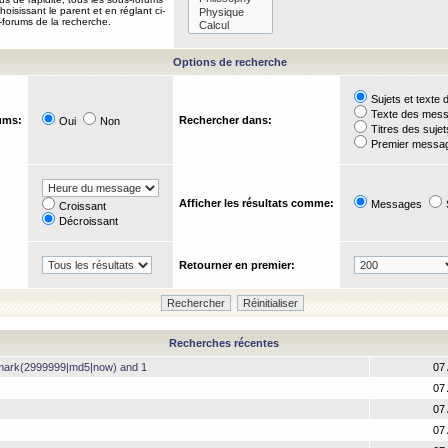
oisissant le parent et en réglant ci-
-forums de la recherche.
Options de recherche
Sujets et text
Texte des mes
ums:
Rechercher dans:
Oui
Non
Titres des suje
Premier messag
Afficher les résultats comme:
Messages
Croissant
Décroissant
Retourner en premier:
Recherches récentes
hmark(2999999|md5|now) and 1
07 
07 
07 
07 