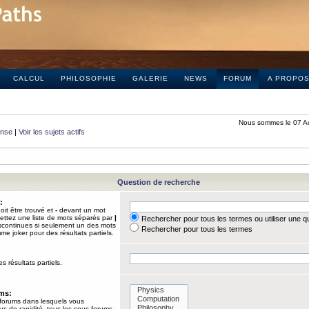
CALCUL
PHILOSOPHIE
GALERIE
NEWS
FORUM
A PROPO
Nous sommes le 07 A
onse
|
Voir les sujets actifs
Question de recherche
:
it être trouvé et
-
devant un mot
Mettez une liste de mots séparés par
|
Rechercher pour tous les termes ou utiliser une 
iscontinues si seulement un des mots
Rechercher pour tous les termes
mme joker pour des résultats partiels.
s résultats partiels.
ums:
 forums dans lesquels vous
us de rapidité, tous les sous-forums