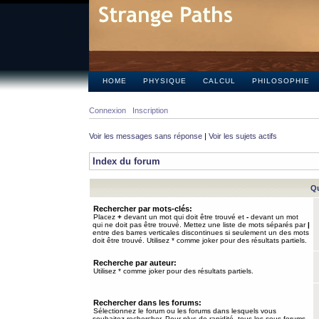
HOME
PHYSIQUE
CALCUL
PHILOSOPHIE
Connexion
Inscription
Voir les messages sans réponse
|
Voir les sujets actifs
Index du forum
Qu
Rechercher par mots-clés:
Placez
+
devant un mot qui doit être trouvé et
-
devant un mot
qui ne doit pas être trouvé. Mettez une liste de mots séparés par
|
entre des barres verticales discontinues si seulement un des mots
doit être trouvé. Utilisez * comme joker pour des résultats partiels.
Recherche par auteur:
Utilisez * comme joker pour des résultats partiels.
Rechercher dans les forums:
Sélectionnez le forum ou les forums dans lesquels vous
souhaitez rechercher. Pour plus de rapidité, tous les sous-forums