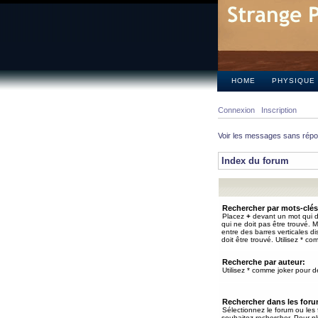
HOME
PHYSIQUE
Connexion
Inscription
Voir les messages sans rép
Index du forum
Rechercher par mots-clés
Placez
+
devant un mot qui do
qui ne doit pas être trouvé. 
entre des barres verticales d
doit être trouvé. Utilisez * co
Recherche par auteur:
Utilisez * comme joker pour de
Rechercher dans les for
Sélectionnez le forum ou les
souhaitez rechercher. Pour pl