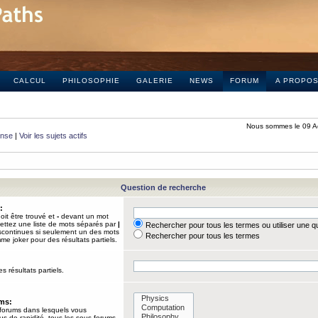
CALCUL
PHILOSOPHIE
GALERIE
NEWS
FORUM
A PROPO
Nous sommes le 09 A
onse
|
Voir les sujets actifs
Question de recherche
:
it être trouvé et
-
devant un mot
Mettez une liste de mots séparés par
|
Rechercher pour tous les termes ou utiliser une 
iscontinues si seulement un des mots
Rechercher pour tous les termes
mme joker pour des résultats partiels.
s résultats partiels.
ums:
 forums dans lesquels vous
us de rapidité, tous les sous-forums