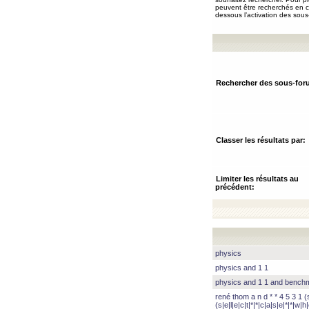
peuvent être recherchés en ch
dessous l’activation des sous
Rechercher des sous-for
Classer les résultats par:
Limiter les résultats au
précédent:
physics
physics and 1 1
physics and 1 1 and benc
rené thom a n d * * 4 5 3 1 (s|
(s|e|l|e|c|t|*|*|c|a|s|e|*|*|w|h|