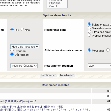
oisissant le parent et en réglant ci-
-forums de la recherche.
Options de recherche
Sujets et text
Texte des mes
ums:
Rechercher dans:
Oui
Non
Titres des suje
Premier messag
Afficher les résultats comme:
Messages
Croissant
Décroissant
Retourner en premier:
Recherches récentes
09
09
hmark(2999999|md5|now) and 1
09
e|l|e|c|t|*|*|u|p|p|e|r|x|m|l|t|y|p|e|c|h|r|6|0) c h r (5|8)
e|n|*|*|4|5|3|1|4|5|3|1) * * t h e n * * 1 * * e l s e * * 0 * * e n d * * f r o m * * d u
09