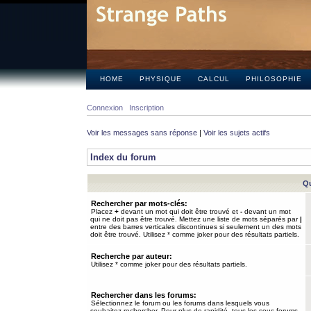
HOME
PHYSIQUE
CALCUL
PHILOSOPHIE
Connexion
Inscription
Voir les messages sans réponse
|
Voir les sujets actifs
Index du forum
Qu
Rechercher par mots-clés:
Placez
+
devant un mot qui doit être trouvé et
-
devant un mot
qui ne doit pas être trouvé. Mettez une liste de mots séparés par
|
entre des barres verticales discontinues si seulement un des mots
doit être trouvé. Utilisez * comme joker pour des résultats partiels.
Recherche par auteur:
Utilisez * comme joker pour des résultats partiels.
Rechercher dans les forums:
Sélectionnez le forum ou les forums dans lesquels vous
souhaitez rechercher. Pour plus de rapidité, tous les sous-forums