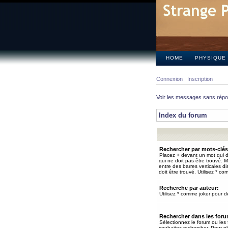
HOME
PHYSIQUE
Connexion
Inscription
Voir les messages sans rép
Index du forum
Rechercher par mots-clés
Placez
+
devant un mot qui do
qui ne doit pas être trouvé. 
entre des barres verticales d
doit être trouvé. Utilisez * co
Recherche par auteur:
Utilisez * comme joker pour de
Rechercher dans les for
Sélectionnez le forum ou les
souhaitez rechercher. Pour pl