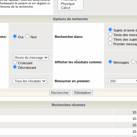
oisissant le parent et en réglant ci-
-forums de la recherche.
Options de recherche
Sujets et text
Texte des mes
ums:
Rechercher dans:
Oui
Non
Titres des suje
Premier messag
Afficher les résultats comme:
Messages
Croissant
Décroissant
Retourner en premier:
Recherches récentes
10 
10 
10 
10 