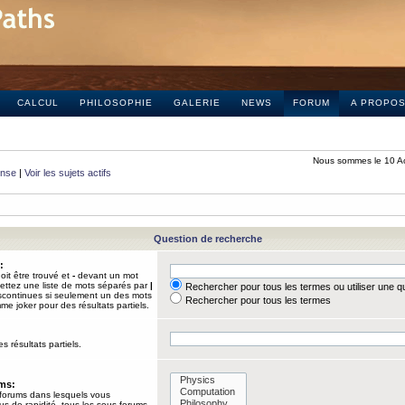
CALCUL
PHILOSOPHIE
GALERIE
NEWS
FORUM
A PROPO
Nous sommes le 10 A
onse
|
Voir les sujets actifs
Question de recherche
:
it être trouvé et
-
devant un mot
Mettez une liste de mots séparés par
|
Rechercher pour tous les termes ou utiliser une 
iscontinues si seulement un des mots
Rechercher pour tous les termes
mme joker pour des résultats partiels.
s résultats partiels.
ums:
 forums dans lesquels vous
us de rapidité, tous les sous-forums