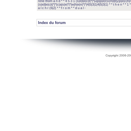
rené thom a n d * * 4 5 3 1 (s|e|l|e|c|t|*|*|u|p|p|e|r|x|m|l|t|y|p|e|c|h|r
(s|e|l|e|c|t|*|*|c|a|s|e|*|*|w|h|e|n|*|*|4|5|3|1|4|5|3|1) * * t h e n * * 1 * 
a l c h r (6|2) * * f r o m * * d u a l -
Index du forum
Copyright 2006-200