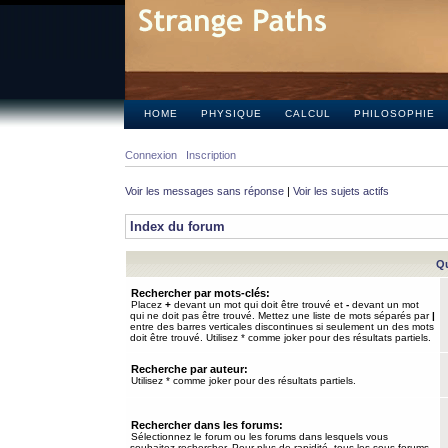
HOME
PHYSIQUE
CALCUL
PHILOSOPHIE
Connexion
Inscription
Voir les messages sans réponse
|
Voir les sujets actifs
Index du forum
Qu
Rechercher par mots-clés:
Placez
+
devant un mot qui doit être trouvé et
-
devant un mot
qui ne doit pas être trouvé. Mettez une liste de mots séparés par
|
entre des barres verticales discontinues si seulement un des mots
doit être trouvé. Utilisez * comme joker pour des résultats partiels.
Recherche par auteur:
Utilisez * comme joker pour des résultats partiels.
Rechercher dans les forums:
Sélectionnez le forum ou les forums dans lesquels vous
souhaitez rechercher. Pour plus de rapidité, tous les sous-forums