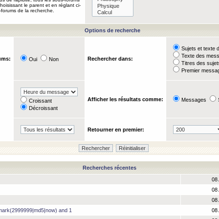
oisissant le parent et en réglant ci-
-forums de la recherche.
Options de recherche
Sujets et text
Texte des mes
ums:
Rechercher dans:
Oui
Non
Titres des suje
Premier messag
Afficher les résultats comme:
Messages
Croissant
Décroissant
Retourner en premier:
Recherches récentes
08 
08 
08 
hmark(2999999|md5|now) and 1
08 