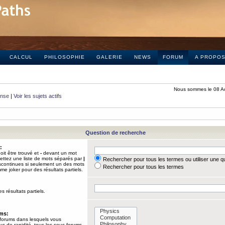
CALCUL
PHILOSOPHIE
GALERIE
NEWS
FORUM
A PROPO
Nous sommes le 08 A
onse
|
Voir les sujets actifs
Question de recherche
:
it être trouvé et
-
devant un mot
Mettez une liste de mots séparés par
|
Rechercher pour tous les termes ou utiliser une 
iscontinues si seulement un des mots
Rechercher pour tous les termes
mme joker pour des résultats partiels.
s résultats partiels.
ums:
 forums dans lesquels vous
us de rapidité, tous les sous-forums