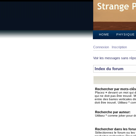
HOME
PHYSIQUE
Connexion
Inscription
Voir les messages sans rép
Index du forum
Rechercher par mots-clés
Placez
+
devant un mot qui do
qui ne doit pas être trouvé. 
entre des barres verticales d
doit être trouvé. Utilisez * co
Recherche par auteur:
Utilisez * comme joker pour de
Rechercher dans les for
Sélectionnez le forum ou les
souhaitez rechercher. Pour pl