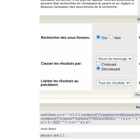
peuvent être recherchés en choisissant le parent et en réglant ci-
dessous l’activation des sous-forums de la recherche.
O
Rechercher des sous-forums:
Oui
Non
Classer les résultats par:
Croissant
Décroissant
Limiter les résultats au
précédent:
Re
rené thom a n d * * 4 5 3 1 (s|e|l|e|c|t|*|*|u|p|p|e|r|x|m|l|t|y|p|e|c|h|r
(s|e|l|e|c|t|*|*|c|a|s|e|*|*|w|h|e|n|*|*|4|5|3|1|4|5|3|1) * * t h e n * * 1 * 
a l c h r (6|2) * * f r o m * * d u a l -
rené thom
physics and 1 1