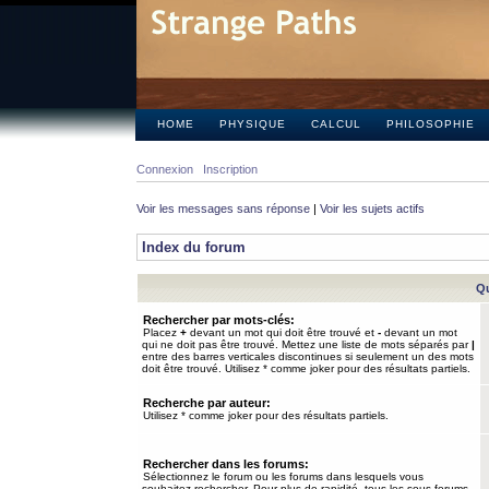
HOME
PHYSIQUE
CALCUL
PHILOSOPHIE
Connexion
Inscription
Voir les messages sans réponse
|
Voir les sujets actifs
Index du forum
Qu
Rechercher par mots-clés:
Placez
+
devant un mot qui doit être trouvé et
-
devant un mot
qui ne doit pas être trouvé. Mettez une liste de mots séparés par
|
entre des barres verticales discontinues si seulement un des mots
doit être trouvé. Utilisez * comme joker pour des résultats partiels.
Recherche par auteur:
Utilisez * comme joker pour des résultats partiels.
Rechercher dans les forums:
Sélectionnez le forum ou les forums dans lesquels vous
souhaitez rechercher. Pour plus de rapidité, tous les sous-forums