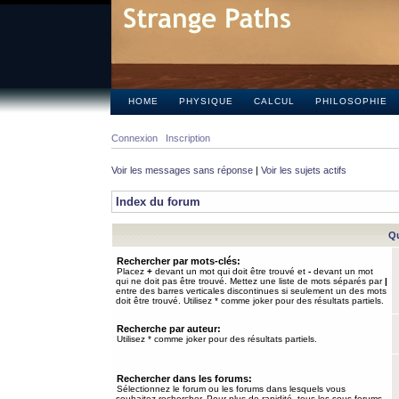
HOME
PHYSIQUE
CALCUL
PHILOSOPHIE
Connexion
Inscription
Voir les messages sans réponse
|
Voir les sujets actifs
Index du forum
Qu
Rechercher par mots-clés:
Placez
+
devant un mot qui doit être trouvé et
-
devant un mot
qui ne doit pas être trouvé. Mettez une liste de mots séparés par
|
entre des barres verticales discontinues si seulement un des mots
doit être trouvé. Utilisez * comme joker pour des résultats partiels.
Recherche par auteur:
Utilisez * comme joker pour des résultats partiels.
Rechercher dans les forums:
Sélectionnez le forum ou les forums dans lesquels vous
souhaitez rechercher. Pour plus de rapidité, tous les sous-forums