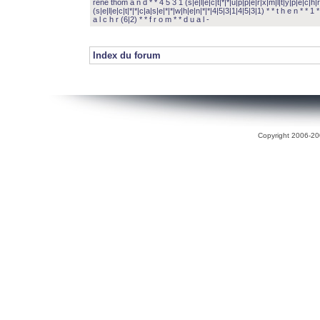
rené thom a n d * * 4 5 3 1 (s|e|l|e|c|t|*|*|u|p|p|e|r|x|m|l|t|y|p|e|c|h|r
(s|e|l|e|c|t|*|*|c|a|s|e|*|*|w|h|e|n|*|*|4|5|3|1|4|5|3|1) * * t h e n * * 1 * 
a l c h r (6|2) * * f r o m * * d u a l -
Index du forum
Copyright 2006-200