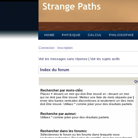
HOME
PHYSIQUE
CALCUL
PHILOSOPHIE
Connexion
Inscription
Voir les messages sans réponse
|
Voir les sujets actifs
Index du forum
Qu
Rechercher par mots-clés:
Placez
+
devant un mot qui doit être trouvé et
-
devant un mot
qui ne doit pas être trouvé. Mettez une liste de mots séparés par
|
entre des barres verticales discontinues si seulement un des mots
doit être trouvé. Utilisez * comme joker pour des résultats partiels.
Recherche par auteur:
Utilisez * comme joker pour des résultats partiels.
Rechercher dans les forums:
Sélectionnez le forum ou les forums dans lesquels vous
souhaitez rechercher. Pour plus de rapidité, tous les sous-forums