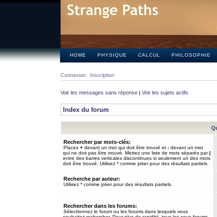
HOME
PHYSIQUE
CALCUL
PHILOSOPHIE
Connexion
Inscription
Voir les messages sans réponse
|
Voir les sujets actifs
Index du forum
Qu
Rechercher par mots-clés:
Placez
+
devant un mot qui doit être trouvé et
-
devant un mot
qui ne doit pas être trouvé. Mettez une liste de mots séparés par
|
entre des barres verticales discontinues si seulement un des mots
doit être trouvé. Utilisez * comme joker pour des résultats partiels.
Recherche par auteur:
Utilisez * comme joker pour des résultats partiels.
Rechercher dans les forums:
Sélectionnez le forum ou les forums dans lesquels vous
souhaitez rechercher. Pour plus de rapidité, tous les sous-forums