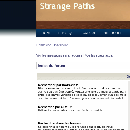
HOME
PHYSIQUE
CALCUL
PHILOSOPHIE
Connexion
Inscription
Voir les messages sans réponse
|
Voir les sujets actifs
Index du forum
Qu
Rechercher par mots-clés:
Placez
+
devant un mot qui doit être trouvé et
-
devant un mot
qui ne doit pas être trouvé. Mettez une liste de mots séparés par
|
entre des barres verticales discontinues si seulement un des mots
doit être trouvé. Utilisez * comme joker pour des résultats partiels.
Recherche par auteur:
Utilisez * comme joker pour des résultats partiels.
Rechercher dans les forums:
Sélectionnez le forum ou les forums dans lesquels vous
souhaitez rechercher. Pour plus de rapidité, tous les sous-forums