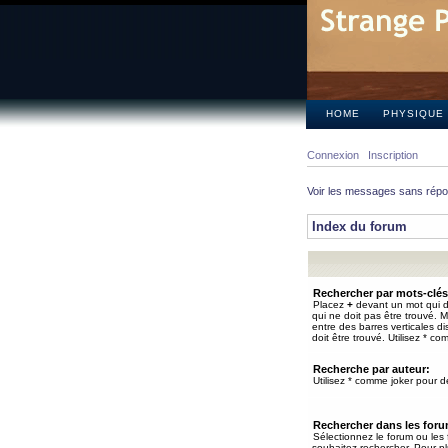
HOME
PHYSIQUE
Connexion
Inscription
Voir les messages sans rép
Index du forum
Rechercher par mots-clés
Placez
+
devant un mot qui do
qui ne doit pas être trouvé. 
entre des barres verticales d
doit être trouvé. Utilisez * co
Recherche par auteur:
Utilisez * comme joker pour de
Rechercher dans les for
Sélectionnez le forum ou les
souhaitez rechercher. Pour pl