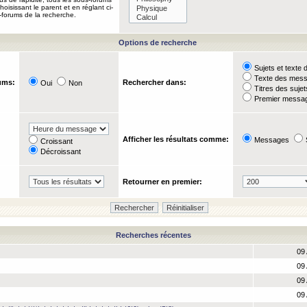
oisissant le parent et en réglant ci-
-forums de la recherche.
Options de recherche
Sujets et text
Texte des mes
ums:
Rechercher dans:
Oui
Non
Titres des suje
Premier messag
Afficher les résultats comme:
Messages
Croissant
Décroissant
Retourner en premier:
Recherches récentes
09 
09 
09 
09 