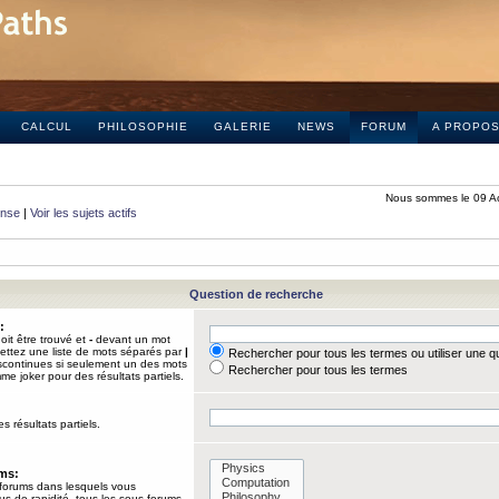
CALCUL
PHILOSOPHIE
GALERIE
NEWS
FORUM
A PROPO
Nous sommes le 09 A
onse
|
Voir les sujets actifs
Question de recherche
:
it être trouvé et
-
devant un mot
Mettez une liste de mots séparés par
|
Rechercher pour tous les termes ou utiliser une 
iscontinues si seulement un des mots
Rechercher pour tous les termes
mme joker pour des résultats partiels.
s résultats partiels.
ums:
 forums dans lesquels vous
us de rapidité, tous les sous-forums