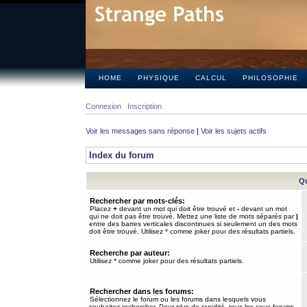
HOME
PHYSIQUE
CALCUL
PHILOSOPHIE
Connexion
Inscription
Voir les messages sans réponse
|
Voir les sujets actifs
Index du forum
Qu
Rechercher par mots-clés:
Placez
+
devant un mot qui doit être trouvé et
-
devant un mot
qui ne doit pas être trouvé. Mettez une liste de mots séparés par
|
entre des barres verticales discontinues si seulement un des mots
doit être trouvé. Utilisez * comme joker pour des résultats partiels.
Recherche par auteur:
Utilisez * comme joker pour des résultats partiels.
Rechercher dans les forums:
Sélectionnez le forum ou les forums dans lesquels vous
souhaitez rechercher. Pour plus de rapidité, tous les sous-forums