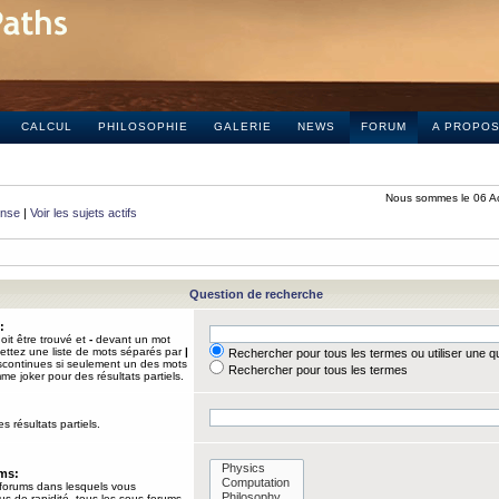
CALCUL
PHILOSOPHIE
GALERIE
NEWS
FORUM
A PROPO
Nous sommes le 06 A
onse
|
Voir les sujets actifs
Question de recherche
:
it être trouvé et
-
devant un mot
Mettez une liste de mots séparés par
|
Rechercher pour tous les termes ou utiliser une 
iscontinues si seulement un des mots
Rechercher pour tous les termes
mme joker pour des résultats partiels.
s résultats partiels.
ums:
 forums dans lesquels vous
us de rapidité, tous les sous-forums