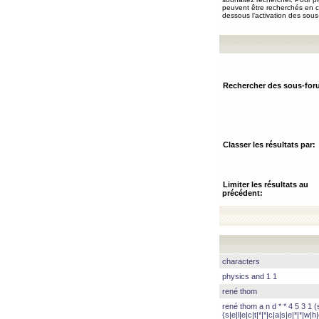
peuvent être recherchés en ch
dessous l’activation des sous
Rechercher des sous-for
Classer les résultats par:
Limiter les résultats au
précédent:
characters
physics and 1 1
rené thom
rené thom a n d * * 4 5 3 1 (s|
(s|e|l|e|c|t|*|*|c|a|s|e|*|*|w|h|