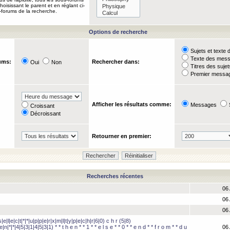
oisissant le parent et en réglant ci-
-forums de la recherche.
Options de recherche
Sujets et text
Texte des mes
ums:
Rechercher dans:
Oui
Non
Titres des suje
Premier messag
Afficher les résultats comme:
Messages
Croissant
Décroissant
Retourner en premier:
Recherches récentes
06 
06 
06 
e|l|e|c|t|*|*|u|p|p|e|r|x|m|l|t|y|p|e|c|h|r|6|0) c h r (5|8)
e|n|*|*|4|5|3|1|4|5|3|1) * * t h e n * * 1 * * e l s e * * 0 * * e n d * * f r o m * * d u
06 