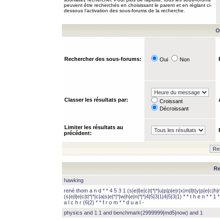
peuvent être recherchés en choisissant le parent et en réglant ci-
dessous l’activation des sous-forums de la recherche.
O
Rechercher des sous-forums:
Oui
Non
Classer les résultats par:
Croissant
Décroissant
Limiter les résultats au
précédent:
Re
hawking
rené thom a n d * * 4 5 3 1 (s|e|l|e|c|t|*|*|u|p|p|e|r|x|m|l|t|y|p|e|c|h|r
(s|e|l|e|c|t|*|*|c|a|s|e|*|*|w|h|e|n|*|*|4|5|3|1|4|5|3|1) * * t h e n * * 1 * 
a l c h r (6|2) * * f r o m * * d u a l -
physics and 1 1 and benchmark(2999999|md5|now) and 1