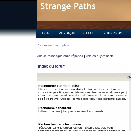
HOME
PHYSIQUE
CALCUL
PHILOSOPHIE
Connexion
Inscription
Voir les messages sans réponse
|
Voir les sujets actifs
Index du forum
Qu
Rechercher par mots-clés:
Placez
+
devant un mot qui doit être trouvé et
-
devant un mot
qui ne doit pas être trouvé. Mettez une liste de mots séparés par
|
entre des barres verticales discontinues si seulement un des mots
doit être trouvé. Utilisez * comme joker pour des résultats partiels.
Recherche par auteur:
Utilisez * comme joker pour des résultats partiels.
Rechercher dans les forums:
Sélectionnez le forum ou les forums dans lesquels vous
souhaitez rechercher. Pour plus de rapidité, tous les sous-forums