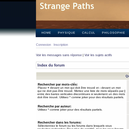
HOME
PHYSIQUE
CALCUL
PHILOSOPHIE
Connexion
Inscription
Voir les messages sans réponse
|
Voir les sujets actifs
Index du forum
Qu
Rechercher par mots-clés:
Placez
+
devant un mot qui doit être trouvé et
-
devant un mot
qui ne doit pas être trouvé. Mettez une liste de mots séparés par
|
entre des barres verticales discontinues si seulement un des mots
doit être trouvé. Utilisez * comme joker pour des résultats partiels.
Recherche par auteur:
Utilisez * comme joker pour des résultats partiels.
Rechercher dans les forums:
Sélectionnez le forum ou les forums dans lesquels vous
souhaitez rechercher. Pour plus de rapidité, tous les sous-forums