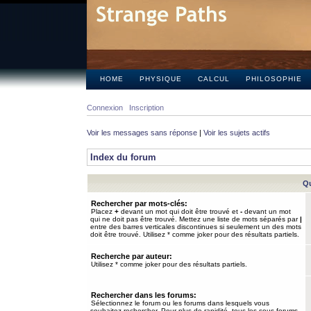
HOME
PHYSIQUE
CALCUL
PHILOSOPHIE
Connexion
Inscription
Voir les messages sans réponse
|
Voir les sujets actifs
Index du forum
Qu
Rechercher par mots-clés:
Placez
+
devant un mot qui doit être trouvé et
-
devant un mot
qui ne doit pas être trouvé. Mettez une liste de mots séparés par
|
entre des barres verticales discontinues si seulement un des mots
doit être trouvé. Utilisez * comme joker pour des résultats partiels.
Recherche par auteur:
Utilisez * comme joker pour des résultats partiels.
Rechercher dans les forums:
Sélectionnez le forum ou les forums dans lesquels vous
souhaitez rechercher. Pour plus de rapidité, tous les sous-forums