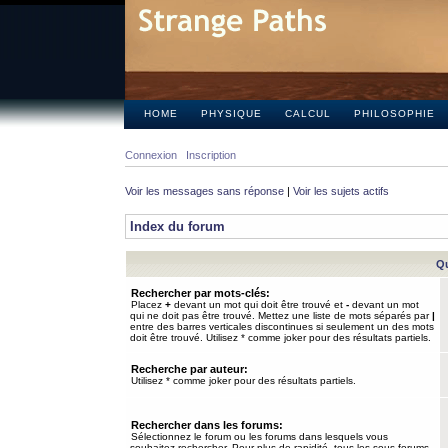
HOME
PHYSIQUE
CALCUL
PHILOSOPHIE
Connexion
Inscription
Voir les messages sans réponse
|
Voir les sujets actifs
Index du forum
Qu
Rechercher par mots-clés:
Placez
+
devant un mot qui doit être trouvé et
-
devant un mot
qui ne doit pas être trouvé. Mettez une liste de mots séparés par
|
entre des barres verticales discontinues si seulement un des mots
doit être trouvé. Utilisez * comme joker pour des résultats partiels.
Recherche par auteur:
Utilisez * comme joker pour des résultats partiels.
Rechercher dans les forums:
Sélectionnez le forum ou les forums dans lesquels vous
souhaitez rechercher. Pour plus de rapidité, tous les sous-forums