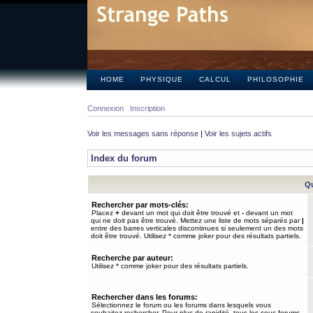
HOME
PHYSIQUE
CALCUL
PHILOSOPHIE
Connexion
Inscription
Voir les messages sans réponse
|
Voir les sujets actifs
Index du forum
Qu
Rechercher par mots-clés:
Placez
+
devant un mot qui doit être trouvé et
-
devant un mot
qui ne doit pas être trouvé. Mettez une liste de mots séparés par
|
entre des barres verticales discontinues si seulement un des mots
doit être trouvé. Utilisez * comme joker pour des résultats partiels.
Recherche par auteur:
Utilisez * comme joker pour des résultats partiels.
Rechercher dans les forums:
Sélectionnez le forum ou les forums dans lesquels vous
souhaitez rechercher. Pour plus de rapidité, tous les sous-forums