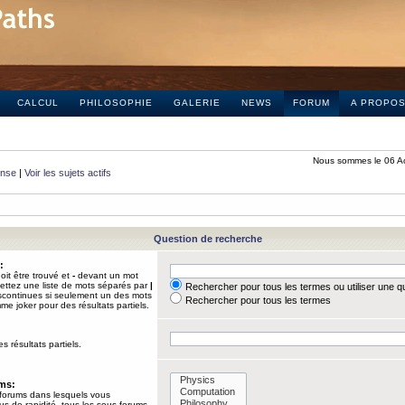
CALCUL
PHILOSOPHIE
GALERIE
NEWS
FORUM
A PROPO
Nous sommes le 06 A
onse
|
Voir les sujets actifs
Question de recherche
:
it être trouvé et
-
devant un mot
Mettez une liste de mots séparés par
|
Rechercher pour tous les termes ou utiliser une 
iscontinues si seulement un des mots
Rechercher pour tous les termes
mme joker pour des résultats partiels.
s résultats partiels.
ums:
 forums dans lesquels vous
us de rapidité, tous les sous-forums