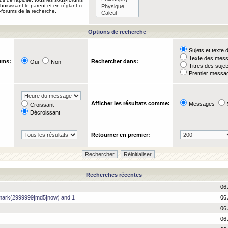
oisissant le parent et en réglant ci-
-forums de la recherche.
Options de recherche
Sujets et text
Texte des mes
ums:
Rechercher dans:
Oui
Non
Titres des suje
Premier messag
Afficher les résultats comme:
Messages
Croissant
Décroissant
Retourner en premier:
Recherches récentes
06 
hmark(2999999|md5|now) and 1
06 
06 
06 