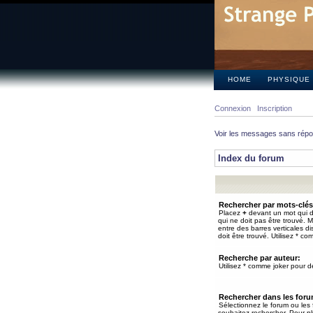
HOME
PHYSIQUE
Connexion
Inscription
Voir les messages sans rép
Index du forum
Rechercher par mots-clés
Placez
+
devant un mot qui do
qui ne doit pas être trouvé. 
entre des barres verticales d
doit être trouvé. Utilisez * co
Recherche par auteur:
Utilisez * comme joker pour de
Rechercher dans les for
Sélectionnez le forum ou les
souhaitez rechercher. Pour pl