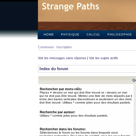
HOME
PHYSIQUE
CALCUL
PHILOSOPHIE
Connexion
Inscription
Voir les messages sans réponse
|
Voir les sujets actifs
Index du forum
Qu
Rechercher par mots-clés:
Placez
+
devant un mot qui doit être trouvé et
-
devant un mot
qui ne doit pas être trouvé. Mettez une liste de mots séparés par
|
entre des barres verticales discontinues si seulement un des mots
doit être trouvé. Utilisez * comme joker pour des résultats partiels.
Recherche par auteur:
Utilisez * comme joker pour des résultats partiels.
Rechercher dans les forums:
Sélectionnez le forum ou les forums dans lesquels vous
souhaitez rechercher. Pour plus de rapidité, tous les sous-forums