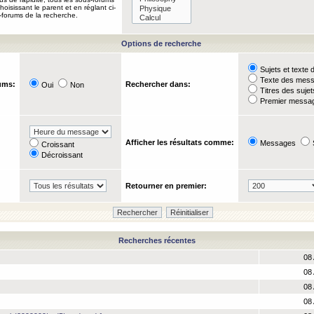
oisissant le parent et en réglant ci-
-forums de la recherche.
Options de recherche
Sujets et text
Texte des mes
ums:
Rechercher dans:
Oui
Non
Titres des suje
Premier messag
Afficher les résultats comme:
Messages
Croissant
Décroissant
Retourner en premier:
Recherches récentes
08 
08 
08 
08 