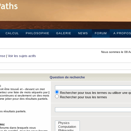
CALCUL
PHILOSOPHIE
GALERIE
NEWS
FORUM
A PROPO
Nous sommes le 08 A
onse
|
Voir les sujets actifs
Question de recherche
:
it être trouvé et
-
devant un mot
Mettez une liste de mots séparés par
|
Rechercher pour tous les termes ou utiliser une 
iscontinues si seulement un des mots
Rechercher pour tous les termes
mme joker pour des résultats partiels.
s résultats partiels.
ums:
 forums dans lesquels vous
us de rapidité, tous les sous-forums