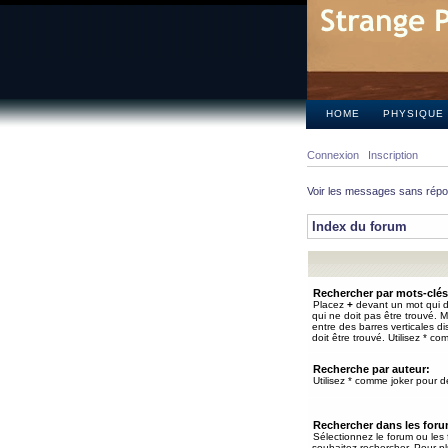
HOME
PHYSIQUE
Connexion
Inscription
Voir les messages sans rép
Index du forum
Rechercher par mots-clés
Placez
+
devant un mot qui do
qui ne doit pas être trouvé. 
entre des barres verticales d
doit être trouvé. Utilisez * co
Recherche par auteur:
Utilisez * comme joker pour de
Rechercher dans les for
Sélectionnez le forum ou les
souhaitez rechercher. Pour pl