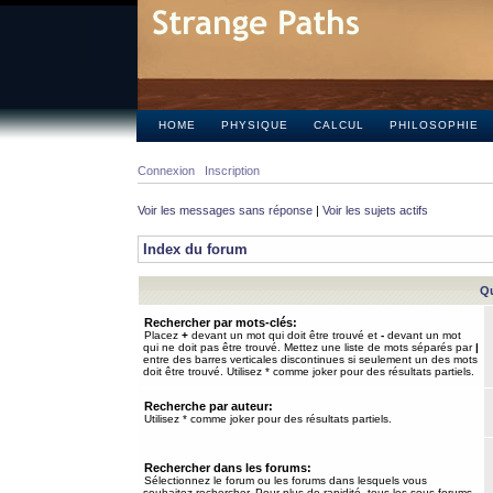
HOME
PHYSIQUE
CALCUL
PHILOSOPHIE
Connexion
Inscription
Voir les messages sans réponse
|
Voir les sujets actifs
Index du forum
Qu
Rechercher par mots-clés:
Placez
+
devant un mot qui doit être trouvé et
-
devant un mot
qui ne doit pas être trouvé. Mettez une liste de mots séparés par
|
entre des barres verticales discontinues si seulement un des mots
doit être trouvé. Utilisez * comme joker pour des résultats partiels.
Recherche par auteur:
Utilisez * comme joker pour des résultats partiels.
Rechercher dans les forums:
Sélectionnez le forum ou les forums dans lesquels vous
souhaitez rechercher. Pour plus de rapidité, tous les sous-forums