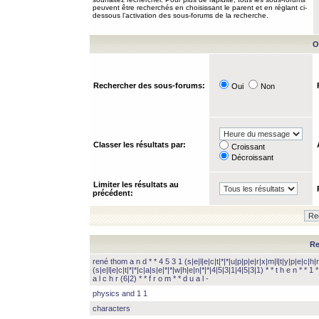
peuvent être recherchés en choisissant le parent et en réglant ci-
dessous l’activation des sous-forums de la recherche.
O
Rechercher des sous-forums:
Oui
Non
Classer les résultats par:
Croissant
Décroissant
Limiter les résultats au
précédent:
Re
rené thom a n d * * 4 5 3 1 (s|e|l|e|c|t|*|*|u|p|p|e|r|x|m|l|t|y|p|e|c|h|r
(s|e|l|e|c|t|*|*|c|a|s|e|*|*|w|h|e|n|*|*|4|5|3|1|4|5|3|1) * * t h e n * * 1 * 
a l c h r (6|2) * * f r o m * * d u a l -
physics and 1 1
characters