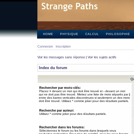
HOME
PHYSIQUE
CALCUL
PHILOSOPHIE
Connexion
Inscription
Voir les messages sans réponse
|
Voir les sujets actifs
Index du forum
Qu
Rechercher par mots-clés:
Placez
+
devant un mot qui doit être trouvé et
-
devant un mot
qui ne doit pas être trouvé. Mettez une liste de mots séparés par
|
entre des barres verticales discontinues si seulement un des mots
doit être trouvé. Utilisez * comme joker pour des résultats partiels.
Recherche par auteur:
Utilisez * comme joker pour des résultats partiels.
Rechercher dans les forums:
Sélectionnez le forum ou les forums dans lesquels vous
souhaitez rechercher. Pour plus de rapidité, tous les sous-forums