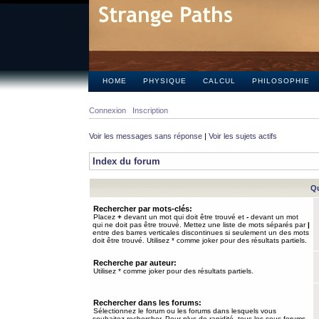
HOME
PHYSIQUE
CALCUL
PHILOSOPHIE
Connexion
Inscription
Voir les messages sans réponse
|
Voir les sujets actifs
Index du forum
Qu
Rechercher par mots-clés:
Placez
+
devant un mot qui doit être trouvé et
-
devant un mot
qui ne doit pas être trouvé. Mettez une liste de mots séparés par
|
entre des barres verticales discontinues si seulement un des mots
doit être trouvé. Utilisez * comme joker pour des résultats partiels.
Recherche par auteur:
Utilisez * comme joker pour des résultats partiels.
Rechercher dans les forums:
Sélectionnez le forum ou les forums dans lesquels vous
souhaitez rechercher. Pour plus de rapidité, tous les sous-forums