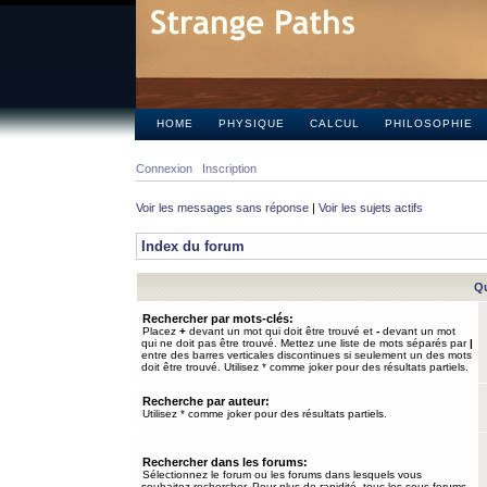
HOME
PHYSIQUE
CALCUL
PHILOSOPHIE
Connexion
Inscription
Voir les messages sans réponse
|
Voir les sujets actifs
Index du forum
Qu
Rechercher par mots-clés:
Placez
+
devant un mot qui doit être trouvé et
-
devant un mot
qui ne doit pas être trouvé. Mettez une liste de mots séparés par
|
entre des barres verticales discontinues si seulement un des mots
doit être trouvé. Utilisez * comme joker pour des résultats partiels.
Recherche par auteur:
Utilisez * comme joker pour des résultats partiels.
Rechercher dans les forums:
Sélectionnez le forum ou les forums dans lesquels vous
souhaitez rechercher. Pour plus de rapidité, tous les sous-forums