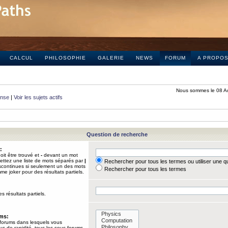
CALCUL
PHILOSOPHIE
GALERIE
NEWS
FORUM
A PROPO
Nous sommes le 08 A
onse
|
Voir les sujets actifs
Question de recherche
:
it être trouvé et
-
devant un mot
Mettez une liste de mots séparés par
|
Rechercher pour tous les termes ou utiliser une 
iscontinues si seulement un des mots
Rechercher pour tous les termes
mme joker pour des résultats partiels.
s résultats partiels.
ums:
 forums dans lesquels vous
us de rapidité, tous les sous-forums