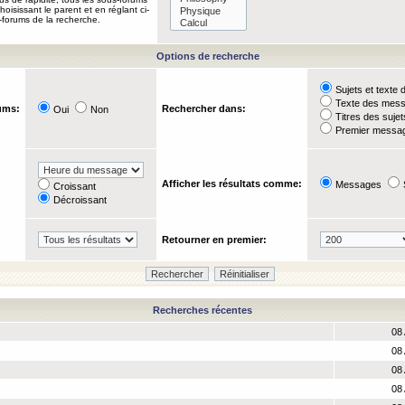
oisissant le parent et en réglant ci-
-forums de la recherche.
Options de recherche
Sujets et text
Texte des mes
ums:
Rechercher dans:
Oui
Non
Titres des suje
Premier messag
Afficher les résultats comme:
Messages
Croissant
Décroissant
Retourner en premier:
Recherches récentes
08 
08 
08 
08 