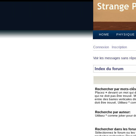
HOME
PHYSIQUE
Connexion
Inscription
Voir les messages sans rép
Index du forum
Rechercher par mots-clés
Placez
+
devant un mot qui do
qui ne doit pas être trouvé. 
entre des barres verticales d
doit être trouvé. Utilisez * co
Recherche par auteur:
Utilisez * comme joker pour de
Rechercher dans les for
Sélectionnez le forum ou les
souhaitez rechercher. Pour pl