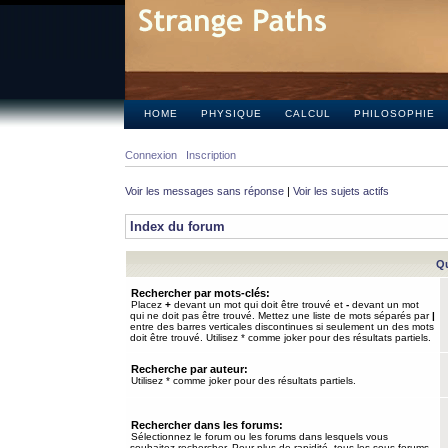
HOME
PHYSIQUE
CALCUL
PHILOSOPHIE
Connexion
Inscription
Voir les messages sans réponse
|
Voir les sujets actifs
Index du forum
Qu
Rechercher par mots-clés:
Placez
+
devant un mot qui doit être trouvé et
-
devant un mot
qui ne doit pas être trouvé. Mettez une liste de mots séparés par
|
entre des barres verticales discontinues si seulement un des mots
doit être trouvé. Utilisez * comme joker pour des résultats partiels.
Recherche par auteur:
Utilisez * comme joker pour des résultats partiels.
Rechercher dans les forums:
Sélectionnez le forum ou les forums dans lesquels vous
souhaitez rechercher. Pour plus de rapidité, tous les sous-forums