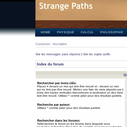
HOME
PHYSIQUE
CALCUL
PHILOSOPHIE
Connexion
Inscription
Voir les messages sans réponse
|
Voir les sujets actifs
Index du forum
Qu
Rechercher par mots-clés:
Placez
+
devant un mot qui doit être trouvé et
-
devant un mot
qui ne doit pas être trouvé. Mettez une liste de mots séparés par
|
entre des barres verticales discontinues si seulement un des mots
doit être trouvé. Utilisez * comme joker pour des résultats partiels.
Recherche par auteur:
Utilisez * comme joker pour des résultats partiels.
Rechercher dans les forums:
Sélectionnez le forum ou les forums dans lesquels vous
souhaitez rechercher. Pour plus de rapidité, tous les sous-forums