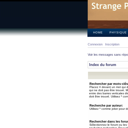
HOME
PHYSIQUE
Connexion
Inscription
Voir les messages sans rép
Index du forum
Rechercher par mots-clés
Placez
+
devant un mot qui do
qui ne doit pas être trouvé. 
entre des barres verticales d
doit être trouvé. Utilisez * co
Recherche par auteur:
Utilisez * comme joker pour de
Rechercher dans les for
Sélectionnez le forum ou les
souhaitez rechercher. Pour pl