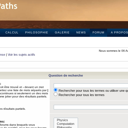
CALCUL
PHILOSOPHIE
GALERIE
NEWS
FORUM
A PROPO
Nous sommes le 06 A
onse
|
Voir les sujets actifs
Question de recherche
:
it être trouvé et
-
devant un mot
Mettez une liste de mots séparés par
|
Rechercher pour tous les termes ou utiliser une 
iscontinues si seulement un des mots
Rechercher pour tous les termes
mme joker pour des résultats partiels.
s résultats partiels.
ums:
 forums dans lesquels vous
us de rapidité, tous les sous-forums