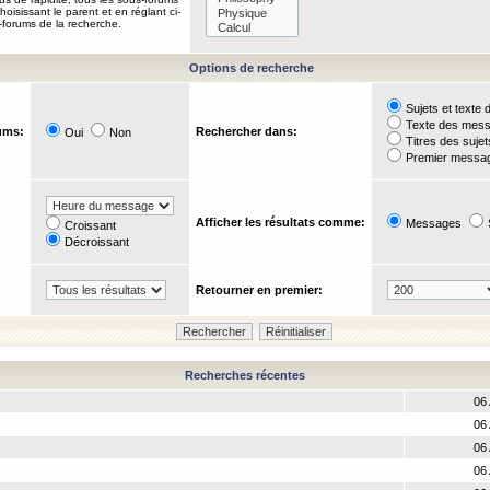
oisissant le parent et en réglant ci-
-forums de la recherche.
Options de recherche
Sujets et text
Texte des mes
ums:
Rechercher dans:
Oui
Non
Titres des suje
Premier messag
Afficher les résultats comme:
Messages
Croissant
Décroissant
Retourner en premier:
Recherches récentes
06 
06 
06 
06 