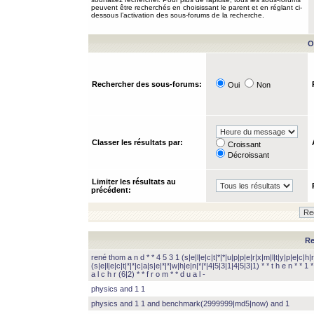
peuvent être recherchés en choisissant le parent et en réglant ci-
dessous l’activation des sous-forums de la recherche.
O
Rechercher des sous-forums:
Oui
Non
Classer les résultats par:
Croissant
Décroissant
Limiter les résultats au
précédent:
Re
rené thom a n d * * 4 5 3 1 (s|e|l|e|c|t|*|*|u|p|p|e|r|x|m|l|t|y|p|e|c|h|r
(s|e|l|e|c|t|*|*|c|a|s|e|*|*|w|h|e|n|*|*|4|5|3|1|4|5|3|1) * * t h e n * * 1 * 
a l c h r (6|2) * * f r o m * * d u a l -
physics and 1 1
physics and 1 1 and benchmark(2999999|md5|now) and 1