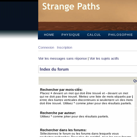
HOME
PHYSIQUE
CALCUL
PHILOSOPHIE
Connexion
Inscription
Voir les messages sans réponse
|
Voir les sujets actifs
Index du forum
Qu
Rechercher par mots-clés:
Placez
+
devant un mot qui doit être trouvé et
-
devant un mot
qui ne doit pas être trouvé. Mettez une liste de mots séparés par
|
entre des barres verticales discontinues si seulement un des mots
doit être trouvé. Utilisez * comme joker pour des résultats partiels.
Recherche par auteur:
Utilisez * comme joker pour des résultats partiels.
Rechercher dans les forums:
Sélectionnez le forum ou les forums dans lesquels vous
souhaitez rechercher. Pour plus de rapidité, tous les sous-forums