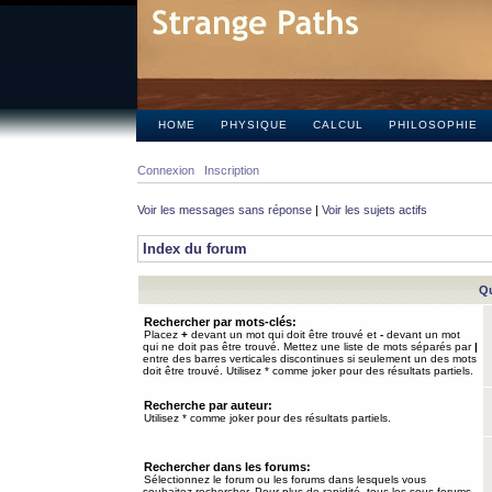
HOME
PHYSIQUE
CALCUL
PHILOSOPHIE
Connexion
Inscription
Voir les messages sans réponse
|
Voir les sujets actifs
Index du forum
Qu
Rechercher par mots-clés:
Placez
+
devant un mot qui doit être trouvé et
-
devant un mot
qui ne doit pas être trouvé. Mettez une liste de mots séparés par
|
entre des barres verticales discontinues si seulement un des mots
doit être trouvé. Utilisez * comme joker pour des résultats partiels.
Recherche par auteur:
Utilisez * comme joker pour des résultats partiels.
Rechercher dans les forums:
Sélectionnez le forum ou les forums dans lesquels vous
souhaitez rechercher. Pour plus de rapidité, tous les sous-forums