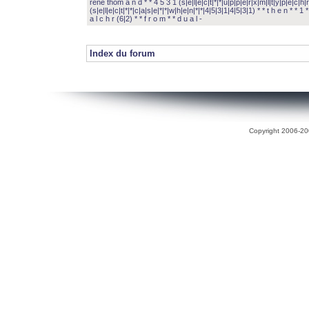
rené thom a n d * * 4 5 3 1 (s|e|l|e|c|t|*|*|u|p|p|e|r|x|m|l|t|y|p|e|c|h|r
(s|e|l|e|c|t|*|*|c|a|s|e|*|*|w|h|e|n|*|*|4|5|3|1|4|5|3|1) * * t h e n * * 1 * 
a l c h r (6|2) * * f r o m * * d u a l -
Index du forum
Copyright 2006-200