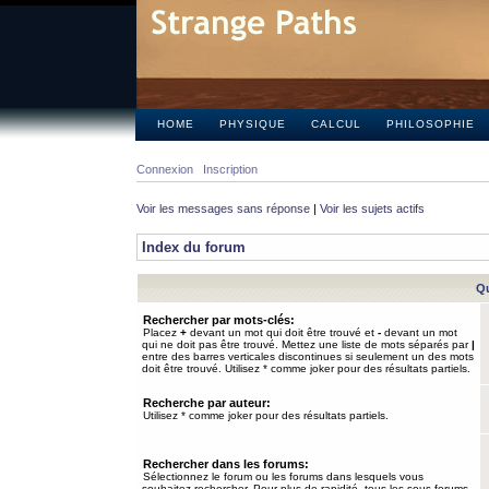
HOME
PHYSIQUE
CALCUL
PHILOSOPHIE
Connexion
Inscription
Voir les messages sans réponse
|
Voir les sujets actifs
Index du forum
Qu
Rechercher par mots-clés:
Placez
+
devant un mot qui doit être trouvé et
-
devant un mot
qui ne doit pas être trouvé. Mettez une liste de mots séparés par
|
entre des barres verticales discontinues si seulement un des mots
doit être trouvé. Utilisez * comme joker pour des résultats partiels.
Recherche par auteur:
Utilisez * comme joker pour des résultats partiels.
Rechercher dans les forums:
Sélectionnez le forum ou les forums dans lesquels vous
souhaitez rechercher. Pour plus de rapidité, tous les sous-forums