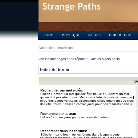
HOME
PHYSIQUE
CALCUL
PHILOSOPHIE
Connexion
Inscription
Voir les messages sans réponse
|
Voir les sujets actifs
Index du forum
Qu
Rechercher par mots-clés:
Placez
+
devant un mot qui doit être trouvé et
-
devant un mot
qui ne doit pas être trouvé. Mettez une liste de mots séparés par
|
entre des barres verticales discontinues si seulement un des mots
doit être trouvé. Utilisez * comme joker pour des résultats partiels.
Recherche par auteur:
Utilisez * comme joker pour des résultats partiels.
Rechercher dans les forums:
Sélectionnez le forum ou les forums dans lesquels vous
souhaitez rechercher. Pour plus de rapidité, tous les sous-forums