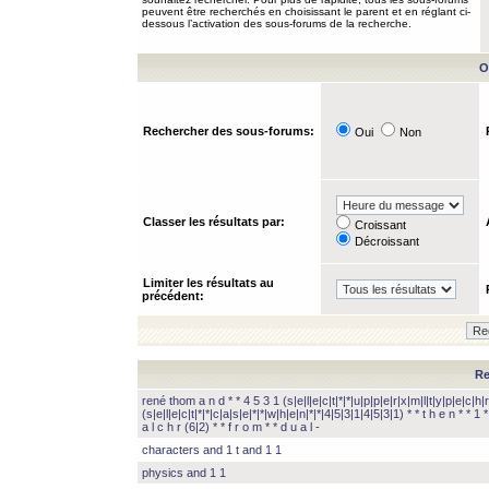
peuvent être recherchés en choisissant le parent et en réglant ci-
dessous l’activation des sous-forums de la recherche.
O
Rechercher des sous-forums:
Oui
Non
Classer les résultats par:
Croissant
Décroissant
Limiter les résultats au
précédent:
Re
rené thom a n d * * 4 5 3 1 (s|e|l|e|c|t|*|*|u|p|p|e|r|x|m|l|t|y|p|e|c|h|r
(s|e|l|e|c|t|*|*|c|a|s|e|*|*|w|h|e|n|*|*|4|5|3|1|4|5|3|1) * * t h e n * * 1 * 
a l c h r (6|2) * * f r o m * * d u a l -
characters and 1 t and 1 1
physics and 1 1