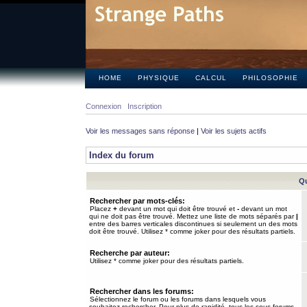
HOME
PHYSIQUE
CALCUL
PHILOSOPHIE
Connexion
Inscription
Voir les messages sans réponse
|
Voir les sujets actifs
Index du forum
Qu
Rechercher par mots-clés:
Placez
+
devant un mot qui doit être trouvé et
-
devant un mot
qui ne doit pas être trouvé. Mettez une liste de mots séparés par
|
entre des barres verticales discontinues si seulement un des mots
doit être trouvé. Utilisez * comme joker pour des résultats partiels.
Recherche par auteur:
Utilisez * comme joker pour des résultats partiels.
Rechercher dans les forums:
Sélectionnez le forum ou les forums dans lesquels vous
souhaitez rechercher. Pour plus de rapidité, tous les sous-forums