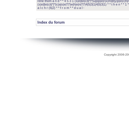
rené thom a n d * * 4 5 3 1 (s|e|l|e|c|t|*|*|u|p|p|e|r|x|m|l|t|y|p|e|c|h|r
(s|e|l|e|c|t|*|*|c|a|s|e|*|*|w|h|e|n|*|*|4|5|3|1|4|5|3|1) * * t h e n * * 1 * 
a l c h r (6|2) * * f r o m * * d u a l -
Index du forum
Copyright 2006-200