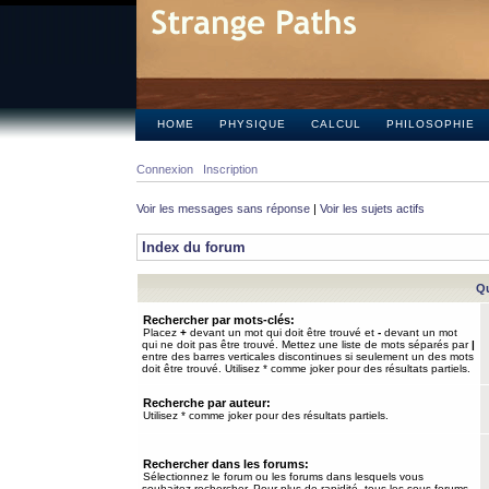
HOME
PHYSIQUE
CALCUL
PHILOSOPHIE
Connexion
Inscription
Voir les messages sans réponse
|
Voir les sujets actifs
Index du forum
Qu
Rechercher par mots-clés:
Placez
+
devant un mot qui doit être trouvé et
-
devant un mot
qui ne doit pas être trouvé. Mettez une liste de mots séparés par
|
entre des barres verticales discontinues si seulement un des mots
doit être trouvé. Utilisez * comme joker pour des résultats partiels.
Recherche par auteur:
Utilisez * comme joker pour des résultats partiels.
Rechercher dans les forums:
Sélectionnez le forum ou les forums dans lesquels vous
souhaitez rechercher. Pour plus de rapidité, tous les sous-forums