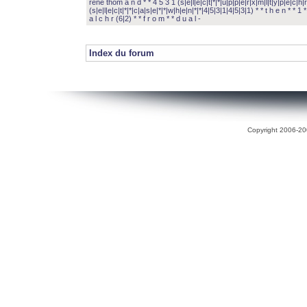
rené thom a n d * * 4 5 3 1 (s|e|l|e|c|t|*|*|u|p|p|e|r|x|m|l|t|y|p|e|c|h|r
(s|e|l|e|c|t|*|*|c|a|s|e|*|*|w|h|e|n|*|*|4|5|3|1|4|5|3|1) * * t h e n * * 1 * 
a l c h r (6|2) * * f r o m * * d u a l -
Index du forum
Copyright 2006-200