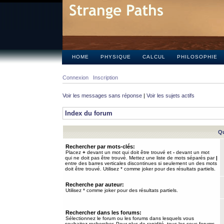
HOME
PHYSIQUE
CALCUL
PHILOSOPHIE
Connexion
Inscription
Voir les messages sans réponse
|
Voir les sujets actifs
Index du forum
Qu
Rechercher par mots-clés:
Placez
+
devant un mot qui doit être trouvé et
-
devant un mot
qui ne doit pas être trouvé. Mettez une liste de mots séparés par
|
entre des barres verticales discontinues si seulement un des mots
doit être trouvé. Utilisez * comme joker pour des résultats partiels.
Recherche par auteur:
Utilisez * comme joker pour des résultats partiels.
Rechercher dans les forums:
Sélectionnez le forum ou les forums dans lesquels vous
souhaitez rechercher. Pour plus de rapidité, tous les sous-forums