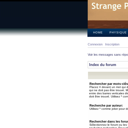
HOME
PHYSIQUE
Connexion
Inscription
Voir les messages sans rép
Index du forum
Rechercher par mots-clés
Placez
+
devant un mot qui do
qui ne doit pas être trouvé. 
entre des barres verticales d
doit être trouvé. Utilisez * co
Recherche par auteur:
Utilisez * comme joker pour de
Rechercher dans les for
Sélectionnez le forum ou les
souhaitez rechercher. Pour pl