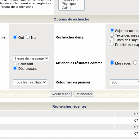
oisissant le parent et en réglant ci-
-forums de la recherche.
Options de recherche
Sujets et text
Texte des mes
ums:
Rechercher dans:
Oui
Non
Titres des suje
Premier messag
Afficher les résultats comme:
Messages
Croissant
Décroissant
Retourner en premier:
Recherches récentes
07 
07 
07 
07 