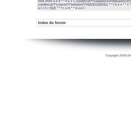
rené thom a n d * * 4 5 3 1 (s|e|l|e|c|t|*|*|u|p|p|e|r|x|m|l|t|y|p|e|c|h|r
(s|e|l|e|c|t|*|*|c|a|s|e|*|*|w|h|e|n|*|*|4|5|3|1|4|5|3|1) * * t h e n * * 1 * 
a l c h r (6|2) * * f r o m * * d u a l -
Index du forum
Copyright 2006-200