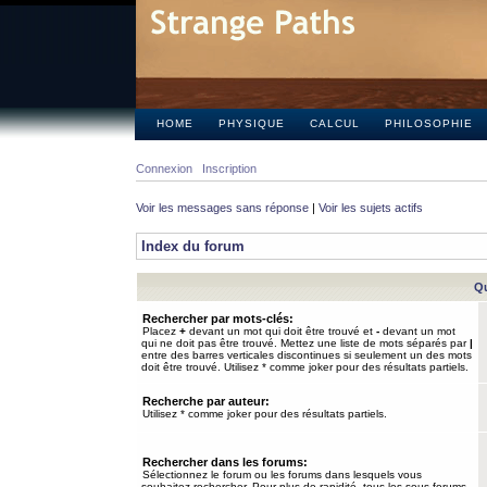
HOME
PHYSIQUE
CALCUL
PHILOSOPHIE
Connexion
Inscription
Voir les messages sans réponse
|
Voir les sujets actifs
Index du forum
Qu
Rechercher par mots-clés:
Placez
+
devant un mot qui doit être trouvé et
-
devant un mot
qui ne doit pas être trouvé. Mettez une liste de mots séparés par
|
entre des barres verticales discontinues si seulement un des mots
doit être trouvé. Utilisez * comme joker pour des résultats partiels.
Recherche par auteur:
Utilisez * comme joker pour des résultats partiels.
Rechercher dans les forums:
Sélectionnez le forum ou les forums dans lesquels vous
souhaitez rechercher. Pour plus de rapidité, tous les sous-forums