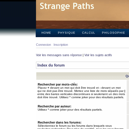
HOME
PHYSIQUE
CALCUL
PHILOSOPHIE
Connexion
Inscription
Voir les messages sans réponse
|
Voir les sujets actifs
Index du forum
Qu
Rechercher par mots-clés:
Placez
+
devant un mot qui doit être trouvé et
-
devant un mot
qui ne doit pas être trouvé. Mettez une liste de mots séparés par
|
entre des barres verticales discontinues si seulement un des mots
doit être trouvé. Utilisez * comme joker pour des résultats partiels.
Recherche par auteur:
Utilisez * comme joker pour des résultats partiels.
Rechercher dans les forums:
Sélectionnez le forum ou les forums dans lesquels vous
souhaitez rechercher. Pour plus de rapidité, tous les sous-forums