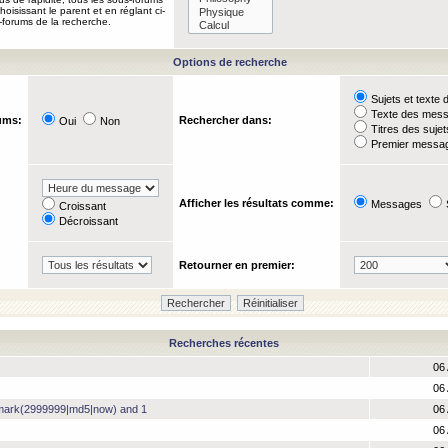
oisissant le parent et en réglant ci-
-forums de la recherche.
Options de recherche
Sujets et text
Texte des mes
ums:
Rechercher dans:
Oui
Non
Titres des suje
Premier messag
Afficher les résultats comme:
Messages
Croissant
Décroissant
Retourner en premier:
Recherches récentes
06 
06 
hmark(2999999|md5|now) and 1
06 
06 