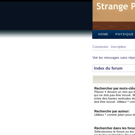
HOME
PHYSIQUE
Connexion
Inscription
Voir les messages sans rép
Index du forum
Rechercher par mots-clés
Placez
+
devant un mot qui do
qui ne doit pas être trouvé. 
entre des barres verticales d
doit être trouvé. Utilisez * co
Recherche par auteur:
Utilisez * comme joker pour de
Rechercher dans les for
Sélectionnez le forum ou les
souhaitez rechercher. Pour pl