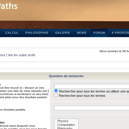
CALCUL
PHILOSOPHIE
GALERIE
NEWS
FORUM
A PROPO
Nous sommes le 06 A
onse
|
Voir les sujets actifs
Question de recherche
:
it être trouvé et
-
devant un mot
Mettez une liste de mots séparés par
|
Rechercher pour tous les termes ou utiliser une 
iscontinues si seulement un des mots
Rechercher pour tous les termes
mme joker pour des résultats partiels.
s résultats partiels.
ums:
 forums dans lesquels vous
us de rapidité, tous les sous-forums