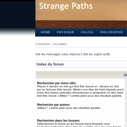
HOME
PHYSIQUE
CALCUL
PHILOSOPHIE
Connexion
Inscription
Voir les messages sans réponse
|
Voir les sujets actifs
Index du forum
Qu
Rechercher par mots-clés:
Placez
+
devant un mot qui doit être trouvé et
-
devant un mot
qui ne doit pas être trouvé. Mettez une liste de mots séparés par
|
entre des barres verticales discontinues si seulement un des mots
doit être trouvé. Utilisez * comme joker pour des résultats partiels.
Recherche par auteur:
Utilisez * comme joker pour des résultats partiels.
Rechercher dans les forums:
Sélectionnez le forum ou les forums dans lesquels vous
souhaitez rechercher. Pour plus de rapidité, tous les sous-forums