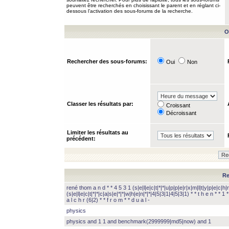
peuvent être recherchés en choisissant le parent et en réglant ci-
dessous l’activation des sous-forums de la recherche.
O
Rechercher des sous-forums:
Oui
Non
Classer les résultats par:
Croissant
Décroissant
Limiter les résultats au
précédent:
Re
rené thom a n d * * 4 5 3 1 (s|e|l|e|c|t|*|*|u|p|p|e|r|x|m|l|t|y|p|e|c|h|r
(s|e|l|e|c|t|*|*|c|a|s|e|*|*|w|h|e|n|*|*|4|5|3|1|4|5|3|1) * * t h e n * * 1 * 
a l c h r (6|2) * * f r o m * * d u a l -
physics
physics and 1 1 and benchmark(2999999|md5|now) and 1