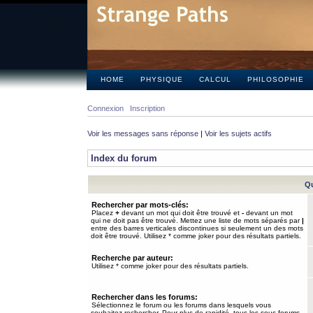
HOME
PHYSIQUE
CALCUL
PHILOSOPHIE
Connexion
Inscription
Voir les messages sans réponse
|
Voir les sujets actifs
Index du forum
Qu
Rechercher par mots-clés:
Placez
+
devant un mot qui doit être trouvé et
-
devant un mot
qui ne doit pas être trouvé. Mettez une liste de mots séparés par
|
entre des barres verticales discontinues si seulement un des mots
doit être trouvé. Utilisez * comme joker pour des résultats partiels.
Recherche par auteur:
Utilisez * comme joker pour des résultats partiels.
Rechercher dans les forums:
Sélectionnez le forum ou les forums dans lesquels vous
souhaitez rechercher. Pour plus de rapidité, tous les sous-forums