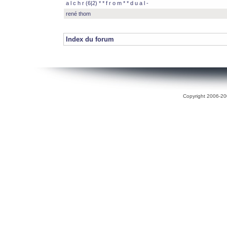
a l c h r (6|2) * * f r o m * * d u a l -
rené thom
Index du forum
Copyright 2006-200