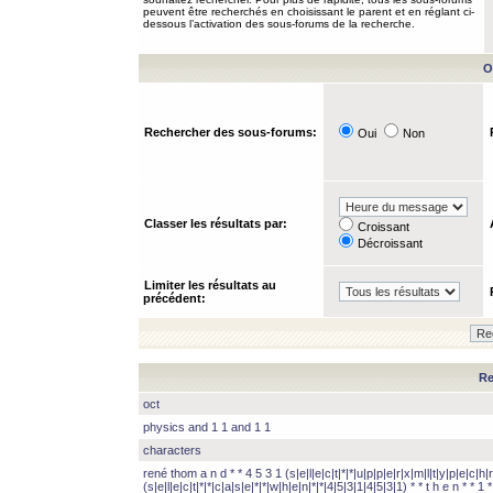
peuvent être recherchés en choisissant le parent et en réglant ci-
dessous l’activation des sous-forums de la recherche.
O
Rechercher des sous-forums:
Oui
Non
Classer les résultats par:
Croissant
Décroissant
Limiter les résultats au
précédent:
Re
oct
physics and 1 1 and 1 1
characters
rené thom a n d * * 4 5 3 1 (s|e|l|e|c|t|*|*|u|p|p|e|r|x|m|l|t|y|p|e|c|h|r
(s|e|l|e|c|t|*|*|c|a|s|e|*|*|w|h|e|n|*|*|4|5|3|1|4|5|3|1) * * t h e n * * 1 * 