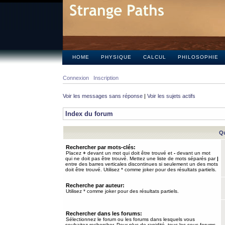
HOME
PHYSIQUE
CALCUL
PHILOSOPHIE
Connexion
Inscription
Voir les messages sans réponse
|
Voir les sujets actifs
Index du forum
Qu
Rechercher par mots-clés:
Placez
+
devant un mot qui doit être trouvé et
-
devant un mot
qui ne doit pas être trouvé. Mettez une liste de mots séparés par
|
entre des barres verticales discontinues si seulement un des mots
doit être trouvé. Utilisez * comme joker pour des résultats partiels.
Recherche par auteur:
Utilisez * comme joker pour des résultats partiels.
Rechercher dans les forums:
Sélectionnez le forum ou les forums dans lesquels vous
souhaitez rechercher. Pour plus de rapidité, tous les sous-forums