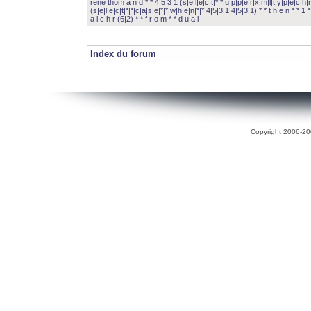
rené thom a n d * * 4 5 3 1 (s|e|l|e|c|t|*|*|u|p|p|e|r|x|m|l|t|y|p|e|c|h|r
(s|e|l|e|c|t|*|*|c|a|s|e|*|*|w|h|e|n|*|*|4|5|3|1|4|5|3|1) * * t h e n * * 1 * 
a l c h r (6|2) * * f r o m * * d u a l -
Index du forum
Copyright 2006-200