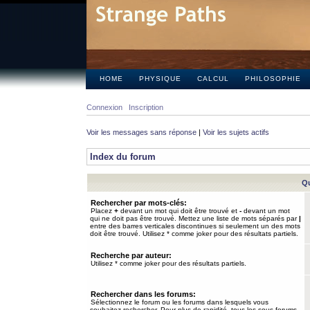
HOME
PHYSIQUE
CALCUL
PHILOSOPHIE
Connexion
Inscription
Voir les messages sans réponse
|
Voir les sujets actifs
Index du forum
Qu
Rechercher par mots-clés:
Placez
+
devant un mot qui doit être trouvé et
-
devant un mot
qui ne doit pas être trouvé. Mettez une liste de mots séparés par
|
entre des barres verticales discontinues si seulement un des mots
doit être trouvé. Utilisez * comme joker pour des résultats partiels.
Recherche par auteur:
Utilisez * comme joker pour des résultats partiels.
Rechercher dans les forums:
Sélectionnez le forum ou les forums dans lesquels vous
souhaitez rechercher. Pour plus de rapidité, tous les sous-forums