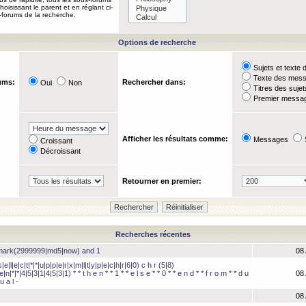
oisissant le parent et en réglant ci-
-forums de la recherche.
Options de recherche
Sujets et text
Texte des mes
ums:
Rechercher dans:
Oui
Non
Titres des suje
Premier messag
Afficher les résultats comme:
Messages
Croissant
Décroissant
Retourner en premier:
Recherches récentes
hmark(2999999|md5|now) and 1
08 
e|l|e|c|t|*|*|u|p|p|e|r|x|m|l|t|y|p|e|c|h|r|6|0) c h r (5|8)
e|n|*|*|4|5|3|1|4|5|3|1) * * t h e n * * 1 * * e l s e * * 0 * * e n d * * f r o m * * d u
08 
u a l -
08 