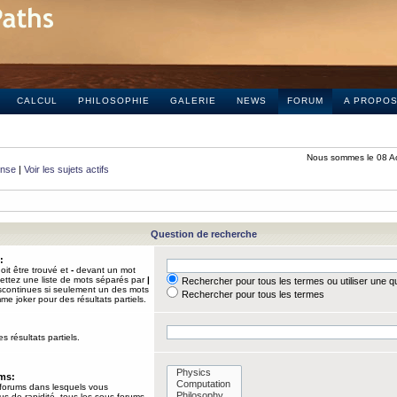
CALCUL
PHILOSOPHIE
GALERIE
NEWS
FORUM
A PROPO
Nous sommes le 08 A
onse
|
Voir les sujets actifs
Question de recherche
:
it être trouvé et
-
devant un mot
Mettez une liste de mots séparés par
|
Rechercher pour tous les termes ou utiliser une 
iscontinues si seulement un des mots
Rechercher pour tous les termes
mme joker pour des résultats partiels.
s résultats partiels.
ums:
 forums dans lesquels vous
us de rapidité, tous les sous-forums