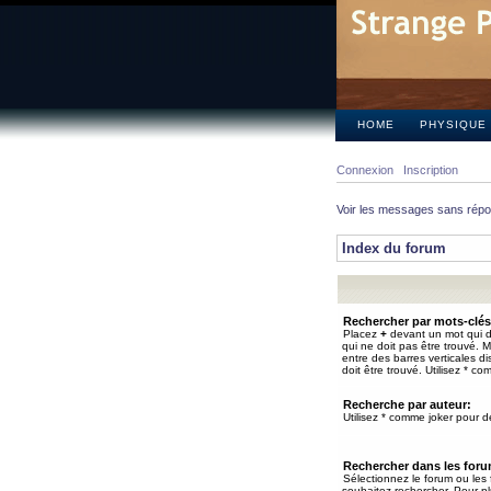
HOME
PHYSIQUE
Connexion
Inscription
Voir les messages sans rép
Index du forum
Rechercher par mots-clés
Placez
+
devant un mot qui do
qui ne doit pas être trouvé. 
entre des barres verticales d
doit être trouvé. Utilisez * co
Recherche par auteur:
Utilisez * comme joker pour de
Rechercher dans les for
Sélectionnez le forum ou les
souhaitez rechercher. Pour pl