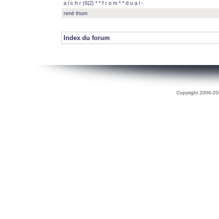
a l c h r (6|2) * * f r o m * * d u a l -
rené thom
Index du forum
Copyright 2006-200