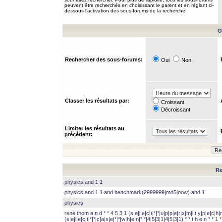
peuvent être recherchés en choisissant le parent et en réglant ci-
dessous l’activation des sous-forums de la recherche.
O
Rechercher des sous-forums:
Oui
Non
Classer les résultats par:
Croissant
Décroissant
Limiter les résultats au
précédent:
Re
physics and 1 1
physics and 1 1 and benchmark(2999999|md5|now) and 1
physics
rené thom a n d * * 4 5 3 1 (s|e|l|e|c|t|*|*|u|p|p|e|r|x|m|l|t|y|p|e|c|h|r
(s|e|l|e|c|t|*|*|c|a|s|e|*|*|w|h|e|n|*|*|4|5|3|1|4|5|3|1) * * t h e n * * 1 * 