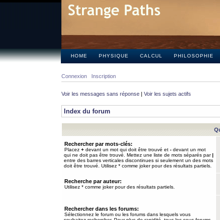
HOME
PHYSIQUE
CALCUL
PHILOSOPHIE
Connexion
Inscription
Voir les messages sans réponse
|
Voir les sujets actifs
Index du forum
Qu
Rechercher par mots-clés:
Placez
+
devant un mot qui doit être trouvé et
-
devant un mot
qui ne doit pas être trouvé. Mettez une liste de mots séparés par
|
entre des barres verticales discontinues si seulement un des mots
doit être trouvé. Utilisez * comme joker pour des résultats partiels.
Recherche par auteur:
Utilisez * comme joker pour des résultats partiels.
Rechercher dans les forums:
Sélectionnez le forum ou les forums dans lesquels vous
souhaitez rechercher. Pour plus de rapidité, tous les sous-forums