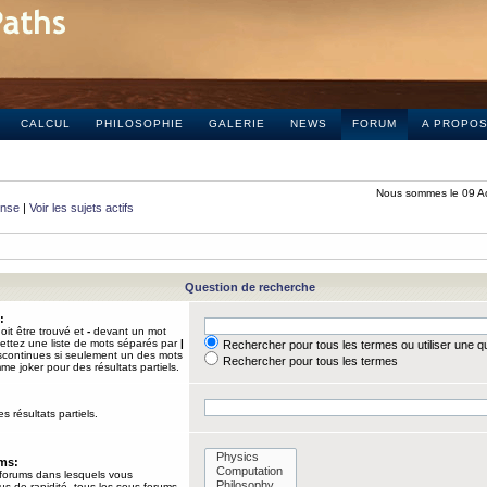
CALCUL
PHILOSOPHIE
GALERIE
NEWS
FORUM
A PROPO
Nous sommes le 09 A
onse
|
Voir les sujets actifs
Question de recherche
:
it être trouvé et
-
devant un mot
Mettez une liste de mots séparés par
|
Rechercher pour tous les termes ou utiliser une 
iscontinues si seulement un des mots
Rechercher pour tous les termes
mme joker pour des résultats partiels.
s résultats partiels.
ums:
 forums dans lesquels vous
us de rapidité, tous les sous-forums