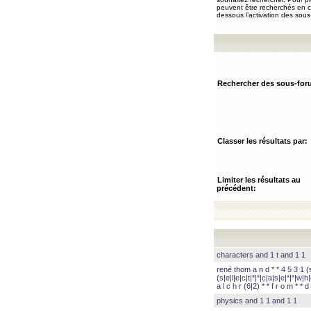
peuvent être recherchés en ch
dessous l’activation des sous
Rechercher des sous-for
Classer les résultats par:
Limiter les résultats au
précédent:
characters and 1 t and 1 1
rené thom a n d * * 4 5 3 1 (s|
(s|e|l|e|c|t|*|*|c|a|s|e|*|*|w|h|
a l c h r (6|2) * * f r o m * * d 
physics and 1 1 and 1 1