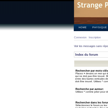
HOME
PHYSIQUE
Connexion
Inscription
Voir les messages sans rép
Index du forum
Rechercher par mots-clés
Placez
+
devant un mot qui do
qui ne doit pas être trouvé. 
entre des barres verticales d
doit être trouvé. Utilisez * co
Recherche par auteur:
Utilisez * comme joker pour de
Rechercher dans les for
Sélectionnez le forum ou les
souhaitez rechercher. Pour pl