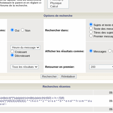
oisissant le parent et en réglant ci-
-forums de la recherche.
Options de recherche
Sujets et text
Texte des mes
ums:
Rechercher dans:
Oui
Non
Titres des suje
Premier messag
Afficher les résultats comme:
Messages
Croissant
Décroissant
Retourner en premier:
Recherches récentes
09 
e|l|e|c|t|*|*|u|p|p|e|r|x|m|l|t|y|p|e|c|h|r|6|0) c h r (5|8)
e|n|*|*|4|5|3|1|4|5|3|1) * * t h e n * * 1 * * e l s e * * 0 * * e n d * * f r o m * * d u
09 
u a l -
09 