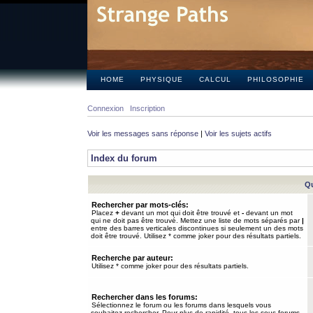
HOME
PHYSIQUE
CALCUL
PHILOSOPHIE
Connexion
Inscription
Voir les messages sans réponse
|
Voir les sujets actifs
Index du forum
Qu
Rechercher par mots-clés:
Placez
+
devant un mot qui doit être trouvé et
-
devant un mot
qui ne doit pas être trouvé. Mettez une liste de mots séparés par
|
entre des barres verticales discontinues si seulement un des mots
doit être trouvé. Utilisez * comme joker pour des résultats partiels.
Recherche par auteur:
Utilisez * comme joker pour des résultats partiels.
Rechercher dans les forums:
Sélectionnez le forum ou les forums dans lesquels vous
souhaitez rechercher. Pour plus de rapidité, tous les sous-forums