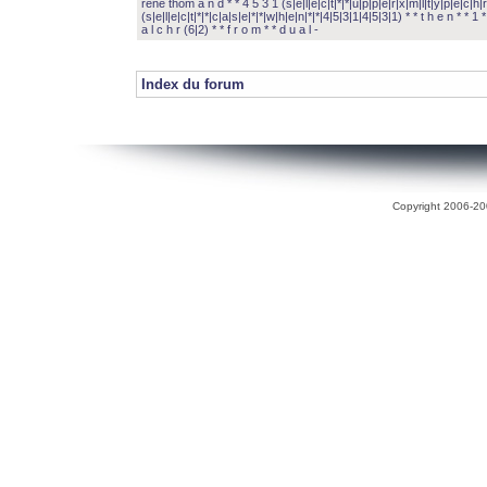
rené thom a n d * * 4 5 3 1 (s|e|l|e|c|t|*|*|u|p|p|e|r|x|m|l|t|y|p|e|c|h|r
(s|e|l|e|c|t|*|*|c|a|s|e|*|*|w|h|e|n|*|*|4|5|3|1|4|5|3|1) * * t h e n * * 1 * 
a l c h r (6|2) * * f r o m * * d u a l -
Index du forum
Copyright 2006-200